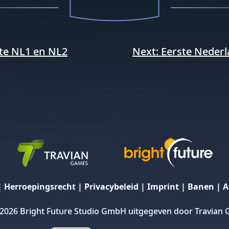
e
te NL1 en NL2
Next:
Eerste Neder
|
Herroepingsrecht
|
Privacybeleid
|
Imprint
|
Banen
|
A
 2026 Bright Future Studio GmbH uitgegeven door Travia