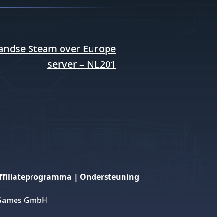
landse Steam over Europe
server – NL201
ffiliateprogramma
|
Ondersteuning
n Games GmbH