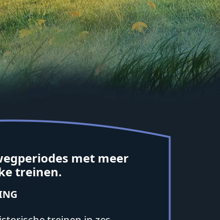
rwegperiodes met meer
ke treinen.
ING
storische treinen in zes