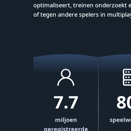
optimaliseert, treinen onderzoekt 
of tegen andere spelers in multipl
7.7
8
miljoen
speelw
geregistreerde