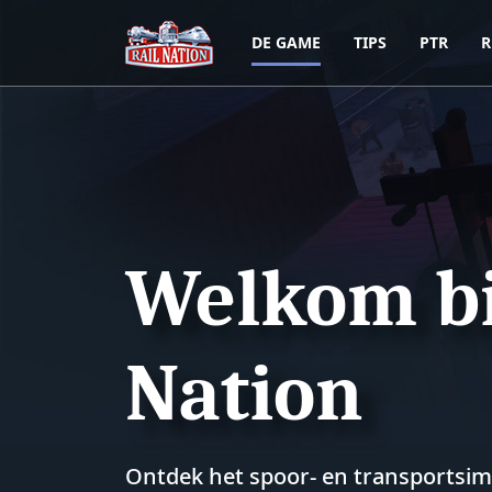
DE GAME
TIPS
PTR
R
Welkom bi
Nation
Ontdek het spoor- en transportsimu