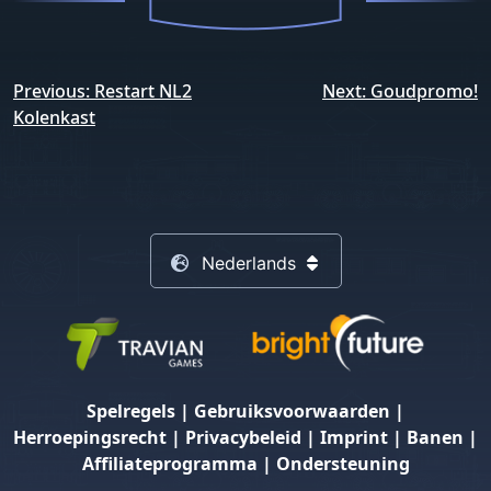
Berichtnavigatie
Previous:
Restart NL2
Next:
Goudpromo!
Kolenkast
Nederlands
Spelregels
|
Gebruiksvoorwaarden
|
Herroepingsrecht
|
Privacybeleid
|
Imprint
|
Banen
|
Affiliateprogramma
|
Ondersteuning