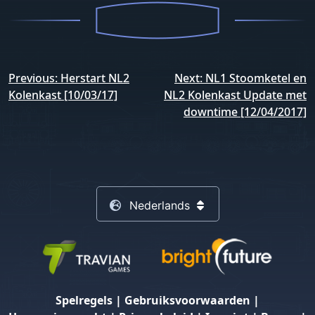
Bericht
Previous:
Herstart NL2
Next:
NL1 Stoomketel en
navigatie
Kolenkast [10/03/17]
NL2 Kolenkast Update met
downtime [12/04/2017]
Nederlands
Spelregels
|
Gebruiksvoorwaarden
|